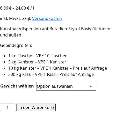
6,96
€
–
24,00
€
/
l
inkl. MwSt.
zzgl.
Versandkosten
Kunstharzdispersion auf Butadien-Styrol-Basis für innen
und außen
Gebindegrößen:
1 kg Flasche – VPE 10 Flaschen
5 kg Kanister – VPE 1 Kanister
10 kg Kanister – VPE 1 Kanister – Preis auf Anfrage
200 kg Fass – VPE 1 Fass – Preis auf Anfrage
Gewicht wählen
Ottoflex®Voranstrich
In den Warenkorb
Menge