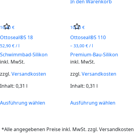
In den Warenkorb
16,40
€
10,23
€
Ottoseal®S 18
Ottoseal®S 110
52,90
€
/
l
–
33,00
€
/
l
Schwimmbad-Silikon
Premium-Bau-Silikon
inkl. MwSt.
inkl. MwSt.
zzgl.
Versandkosten
zzgl.
Versandkosten
Inhalt: 0,31
l
Inhalt: 0,31
l
Dieses
Dieses
Ausführung wählen
Ausführung wählen
Produkt
Produkt
weist
weist
mehrere
mehrere
Varianten
Variante
*Alle angegebenen Preise inkl. MwSt. zzgl. Versandkosten
auf.
auf.