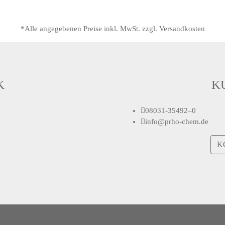
*Alle angegebenen Preise inkl. MwSt. zzgl. Versandkosten
K
K
08031-35492–0
info@prho-chem.de
K