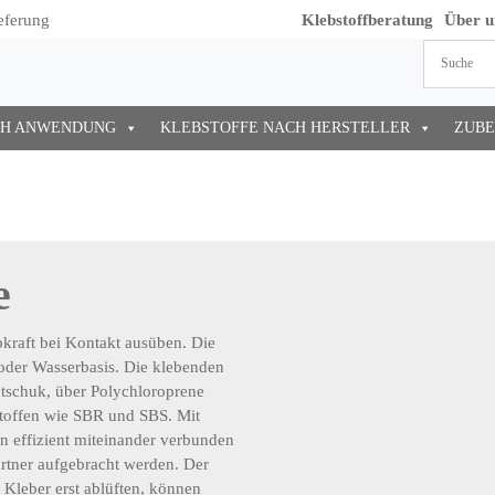
eferung
Klebstoffberatung
Über u
CH ANWENDUNG
KLEBSTOFFE NACH HERSTELLER
ZUB
e
bkraft bei Kontakt ausüben. Die
 oder Wasserbasis. Die klebenden
utschuk, über Polychloroprene
toffen wie SBR und SBS. Mit
n effizient miteinander verbunden
rtner aufgebracht werden. Der
 Kleber erst ablüften, können