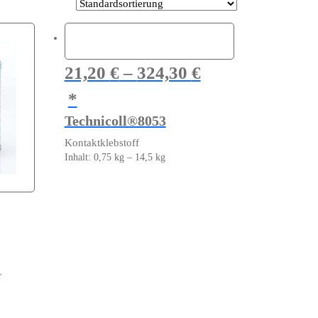
21,20
€
–
324,30
€
Technicoll®8053
Kontaktklebstoff
Inhalt: 0,75
kg
– 14,5
kg
Dieses
Produkt
weist
mehrere
Varianten
auf.
Die
r
Optionen
können