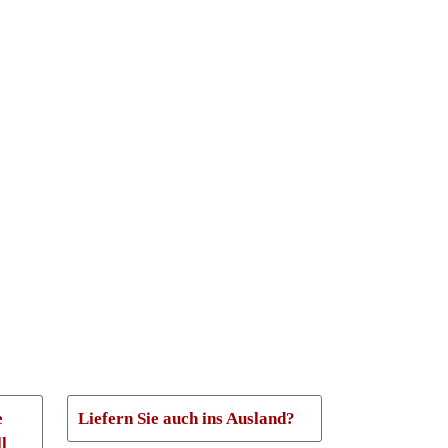
auf
der
Produktseite
gewählt
werden
e
Liefern Sie auch ins Ausland?
l