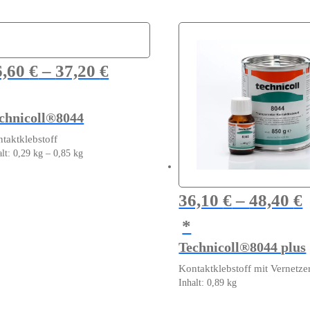
6,60
€
–
37,20
€
chnicoll®8044
taktklebstoff
alt: 0,29
kg
– 0,85
kg
ses
dukt
36,10
€
–
48,40
€
st
rere
ianten
Technicoll®8044 plus
.
Kontaktklebstoff mit Vernetze
ionen
Inhalt: 0,89
kg
nnen
Dieses