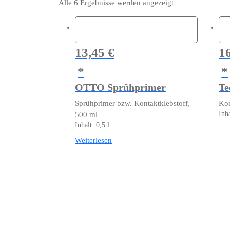
Alle 6 Ergebnisse werden angezeigt
13,45
€
1
OTTO Sprühprimer
Te
Sprühprimer bzw. Kontaktklebstoff,
Kon
Inh
500 ml
Inhalt: 0,5
l
Die
Pro
Weiterlesen
wei
meh
Var
auf
Die
Opt
kö