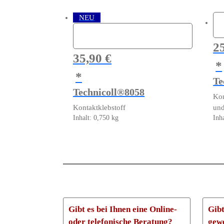
auf
der
NEU
Pro
gew
we
2
35,90
€
Te
Technicoll®8058
Kon
Kontaktklebstoff
und
Inhalt: 0,750
kg
Inh
Gibt es bei Ihnen eine Online-
Gibt
oder telefonische Beratung?
gew