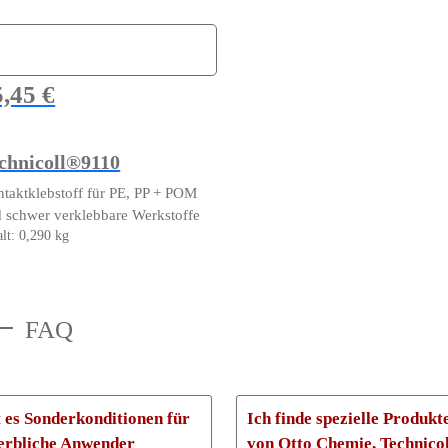
Produkt
weist
duktseite
mehrere
ählt
Varianten
rden
5,45
€
auf.
Die
Optionen
chnicoll®9110
können
auf
taktklebstoff für PE, PP + POM
der
 schwer verklebbare Werkstoffe
Produktseite
alt: 0,290
kg
gewählt
werden
FAQ
 es Sonderkonditionen für
Ich finde spezielle Produkt
erbliche Anwender
von Otto Chemie, Technicol