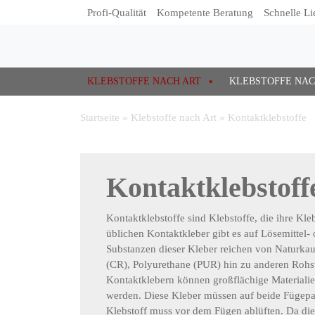
Profi-Qualität
Kompetente Beratung
Schnelle Li
KLEBSTOFFE NACH ART
KLEBSTOFFE NA
Startseite
»
Klebstoffe nach Art
»
Kontaktklebstoffe
Kontaktklebstoff
Kontaktklebstoffe sind Klebstoffe, die ihre Kle
üblichen Kontaktkleber gibt es auf Lösemittel-
Substanzen dieser Kleber reichen von Naturka
(CR), Polyurethane (PUR) hin zu anderen Rohs
Kontaktklebern können großflächige Materialie
werden. Diese Kleber müssen auf beide Fügepa
Klebstoff muss vor dem Fügen ablüften. Da die