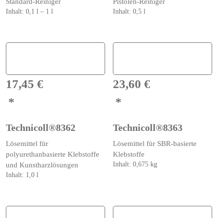
Produktseite
Standard-Reiniger
Pistolen-Reiniger
gewählt
Inhalt: 0,1
l
– 1
l
Inhalt: 0,5
l
werden
Dieses
Produkt
weist
mehrere
Varianten
auf.
17,45
€
23,60
€
Die
Optionen
können
auf
Technicoll®8362
Technicoll®8363
der
Produktseite
Lösemittel für
Lösemittel für SBR-basierte
gewählt
polyurethanbasierte Klebstoffe
Klebstoffe
werden
Inhalt: 0,675
kg
und Kunstharzlösungen
Inhalt: 1,0
l