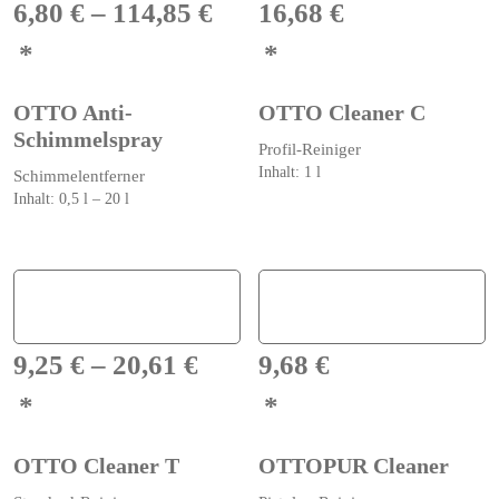
auf.
auf.
6,80
€
–
114,85
€
16,68
€
Die
Die
Optionen
Optionen
können
können
auf
auf
OTTO Anti-
OTTO Cleaner C
der
der
Schimmelspray
Produktseite
Produktseite
Profil-Reiniger
gewählt
gewählt
Inhalt: 1
l
Schimmelentferner
werden
werden
Inhalt: 0,5
l
– 20
l
Dieses
Produkt
weist
mehrere
Varianten
auf.
9,25
€
–
20,61
€
9,68
€
Die
Optionen
können
auf
OTTO Cleaner T
OTTOPUR Cleaner
der