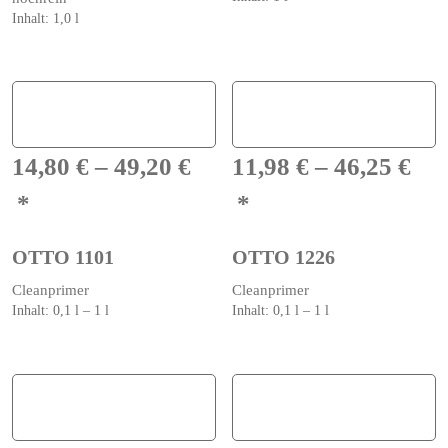
Inhalt: 1,0
l
14,80
€
–
49,20
€
11,98
€
–
46,25
€
OTTO 1101
OTTO 1226
Cleanprimer
Cleanprimer
Inhalt: 0,1
l
– 1
l
Inhalt: 0,1
l
– 1
l
Dieses
Dieses
Produkt
Produkt
weist
weist
mehrere
mehrere
Varianten
Varianten