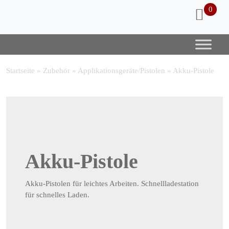
0
Startseite
»
Zubehör
»
Applikationsgeräte/Pistolen
»
Akku-Pistole
Akku-Pistole
Akku-Pistolen für leichtes Arbeiten. Schnellladestation
für schnelles Laden.