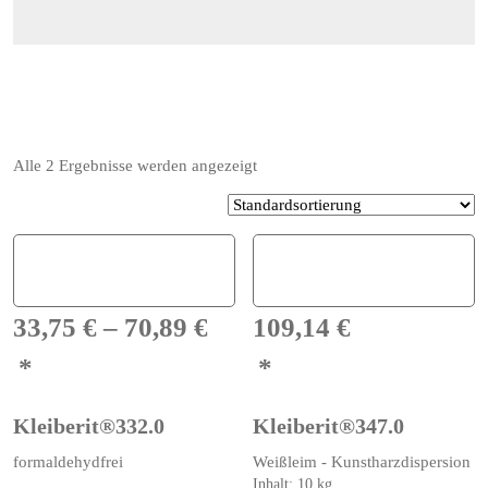
Alle 2 Ergebnisse werden angezeigt
33,75
€
–
70,89
€
109,14
€
Kleiberit®332.0
Kleiberit®347.0
Dieses
formaldehydfrei
Weißleim - Kunstharzdispersion
Produkt
Inhalt: 10
kg