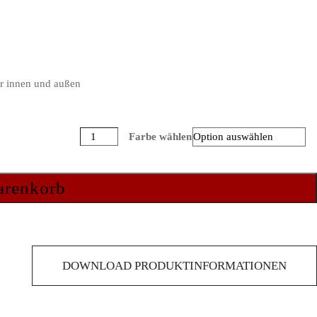
ür innen und außen
Ottoseal®S
Farbe wählen
72
Menge
arenkorb
DOWNLOAD PRODUKTINFORMATIONEN