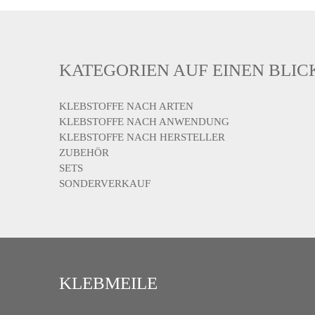
auf.
Die
Optionen
können
KATEGORIEN AUF EINEN BLIC
auf
der
Produktseite
KLEBSTOFFE NACH ARTEN
gewählt
KLEBSTOFFE NACH ANWENDUNG
werden
KLEBSTOFFE NACH HERSTELLER
ZUBEHÖR
SETS
SONDERVERKAUF
KLEBMEILE