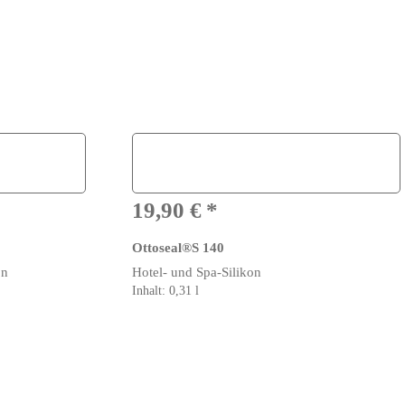
19,90
€
Ottoseal®S 140
on
Hotel- und Spa-Silikon
Inhalt: 0,31
l
Dieses
Produkt
weist
mehrere
Varianten