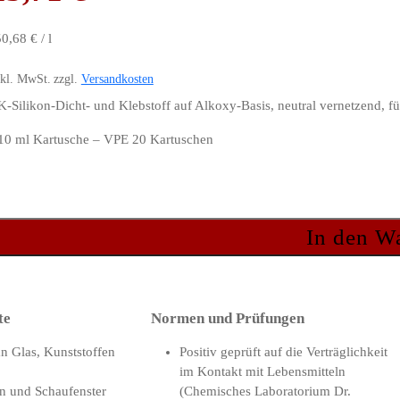
50,68
€
/
l
nkl. MwSt.
zzgl.
Versandkosten
K-Silikon-Dicht- und Klebstoff auf Alkoxy-Basis, neutral vernetzend, f
10 ml Kartusche – VPE 20 Kartuschen
In den W
te
Normen und Prüfungen
 Glas, Kunststoffen
Positiv geprüft auf die Verträglichkeit
im Kontakt mit Lebensmitteln
en und Schaufenster
(Chemisches Laboratorium Dr.