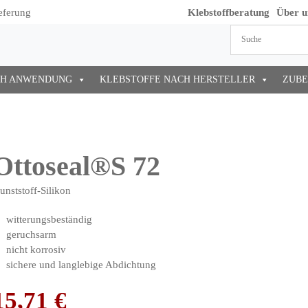
eferung
Klebstoffberatung
Über u
CH ANWENDUNG
KLEBSTOFFE NACH HERSTELLER
ZUB
Ottoseal®S 72
unststoff-Silikon
witterungsbeständig
geruchsarm
nicht korrosiv
sichere und langlebige Abdichtung
15,71
€