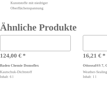
Kunststoffe mit niedriger
Oberflächenspannung
Ähnliche Produkte
124,00
€
16,21
€
Baden Chemie Domoflex
Ottoseal®S 7, 
Kautschuk-Dichtstoff
Weather-Sealing
Inhalt: 6
l
Inhalt: 1
l
Dieses
Produkt
weist
mehrere
Varianten