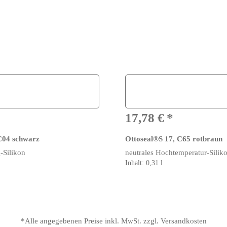
17,78
€
C04 schwarz
Ottoseal®S 17, C65 rotbraun
-Silikon
neutrales Hochtemperatur-Silik
Inhalt: 0,31
l
*Alle angegebenen Preise inkl. MwSt. zzgl. Versandkosten