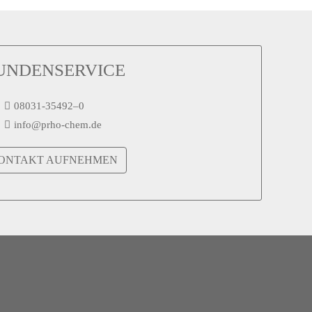
auf.
Die
Optionen
können
UNDENSERVICE
auf
der
Produktseite
08031-35492–0
gewählt
info@prho-chem.de
werden
ONTAKT AUFNEHMEN