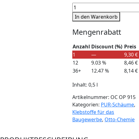
OTTOPUR
OP
In den Warenkorb
915
Menge
Mengenrabatt
Anzahl
Discount (%)
Preis
1
—
9,30
€
12
9.03 %
8,46
€
36+
12.47 %
8,14
€
Inhalt: 0,5
l
Artikelnummer:
OC OP 915
Kategorien:
PUR-Schäume
,
Klebstoffe für das
Baugewerbe
,
Otto-Chemie