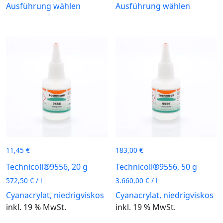
Ausführung wählen
Ausführung wählen
Produkt
Produkt
weist
weist
mehrere
mehrere
Varianten
Variante
auf.
auf.
Die
Die
Optionen
Optione
können
können
auf
auf
der
der
Produktseite
Produkts
gewählt
gewählt
11,45
€
183,00
€
werden
werden
Technicoll®9556, 20 g
Technicoll®9556, 50 g
572,50
€
/
l
3.660,00
€
/
l
Cyanacrylat, niedrigviskos
Cyanacrylat, niedrigviskos
inkl. 19 % MwSt.
inkl. 19 % MwSt.