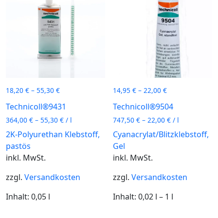
Die
können
Optionen
auf
können
der
auf
Produkts
der
gewählt
Produktseite
werden
gewählt
18,20
€
–
55,30
€
14,95
€
–
22,00
€
werden
Technicoll®9431
Technicoll®9504
364,00
€
–
55,30
€
/
l
747,50
€
–
22,00
€
/
l
2K-Polyurethan Klebstoff,
Cyanacrylat/Blitzklebstoff,
pastös
Gel
inkl. MwSt.
inkl. MwSt.
zzgl.
Versandkosten
zzgl.
Versandkosten
Inhalt: 0,05
l
Inhalt: 0,02
l
– 1
l
Dieses
Dieses