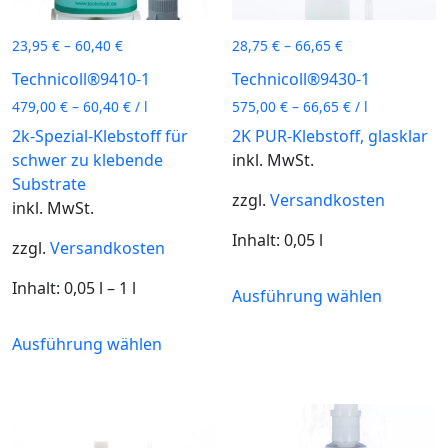
23,95
€
–
60,40
€
28,75
€
–
66,65
€
Technicoll®9410-1
Technicoll®9430-1
479,00
€
–
60,40
€
/
l
575,00
€
–
66,65
€
/
l
2k-Spezial-Klebstoff für
2K PUR-Klebstoff, glasklar
schwer zu klebende
inkl. MwSt.
Substrate
zzgl.
Versandkosten
inkl. MwSt.
Inhalt: 0,05
l
zzgl.
Versandkosten
Dieses
Inhalt: 0,05
l
– 1
l
Ausführung wählen
Produkt
Dieses
weist
Ausführung wählen
Produkt
mehrere
weist
Variante
mehrere
auf.
Varianten
Die
auf.
Optione