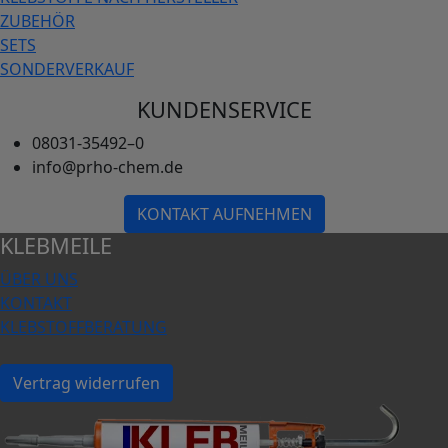
ZUBEHÖR
SETS
SONDERVERKAUF
KUNDENSERVICE
08031-35492–0
info@prho-chem.de
KONTAKT AUFNEHMEN
KLEBMEILE
ÜBER UNS
KONTAKT
KLEBSTOFFBERATUNG
Vertrag widerrufen