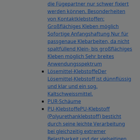
die Fügepartner nur schwer fixiert
werden können. Besonderheiten
von Kontaktklebstoffen:
Großflächiges Kleben möglich
Sofortige Anfangshaftung Nur für
passgenaue Klebarbeiten, da nicht
spaltfüllend Klein- bis großflächiges
Kleben möglich Sehr breites
Anwendungsspektrum
Lösemittel-Klebstoffe
Der
Lösemittel-Klebstoff ist dünnflüssig
und klar und ein sog.
Kaltschweissmittel.
PUR-Schäume
PU-Klebstoffe
PU-Klebstoff
(Polyurethanklebstoff) besticht
durch seine leichte Verarbeitung
bei gleichzeitig extremer
Belastbarkeit und der vielseitigen