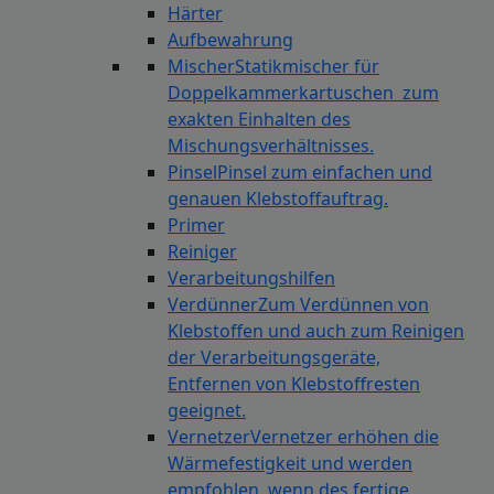
Härter
Aufbewahrung
Mischer
Statikmischer für
Doppelkammerkartuschen zum
exakten Einhalten des
Mischungsverhältnisses.
Pinsel
Pinsel zum einfachen und
genauen Klebstoffauftrag.
Primer
Reiniger
Verarbeitungshilfen
Verdünner
Zum Verdünnen von
Klebstoffen und auch zum Reinigen
der Verarbeitungsgeräte,
Entfernen von Klebstoffresten
geeignet.
Vernetzer
Vernetzer erhöhen die
Wärmefestigkeit und werden
empfohlen, wenn des fertige