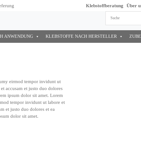
eferung
Klebstoffberatung
Über u
CH ANWENDUNG
KLEBSTOFFE NACH HERSTELLER
ZUB
onumy eirmod tempor invidunt ut
 et accusam et justo duo dolores
orem ipsum dolor sit amet. Lorem
rmod tempor invidunt ut labore et
m et justo duo dolores et ea
psum dolor sit amet.