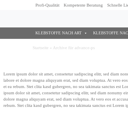
Profi-Qualität
Kompetente Beratung
Schnelle Li
KLEBSTOFFE NACH ART
KLEBSTOFFE NA
Startseite
»
Archive für advance-ps
Lorem ipsum dolor sit amet, consetetur sadipscing elitr, sed diam n
labore et dolore magna aliquyam erat, sed diam voluptua. At vero eos
et ea rebum. Stet clita kasd gubergren, no sea takimata sanctus est L
ipsum dolor sit amet, consetetur sadipscing elitr, sed diam nonumy ei
dolore magna aliquyam erat, sed diam voluptua. At vero eos et accusa
rebum. Stet clita kasd gubergren, no sea takimata sanctus est Lorem i