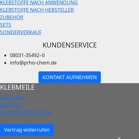
KLEBSTOFFE NACH ANWENDUNG
KLEBSTOFFE NACH HERSTELLER
ZUBEHÖR
SETS
SONDERVERKAUF
KUNDENSERVICE
08031-35492–0
info@prho-chem.de
KONTAKT AUFNEHMEN
KLEBMEILE
ÜBER UNS
KONTAKT
KLEBSTOFFBERATUNG
Vertrag widerrufen